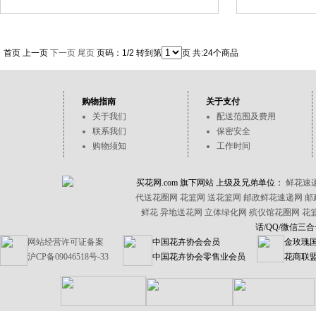
首页 上一页
下一页
尾页
页码：1/2 转到第
页 共:24个商品
购物指南
关于支付
关于我们
配送范围及费用
联系我们
保密安全
购物须知
工作时间
买花网.com 旗下网站 上级及兄弟单位：
鲜花速
代送花圈网
花篮网
送花篮网
邮政鲜花速递网
邮
鲜花
异地送花网
立体绿化网
殡仪馆花圈网
花
话/QQ/微信三合一
网站经营许可证备案
中国花卉协会会员
金玫瑰
沪CP备09046518号-33
中国花卉协会零售业会员
花商联