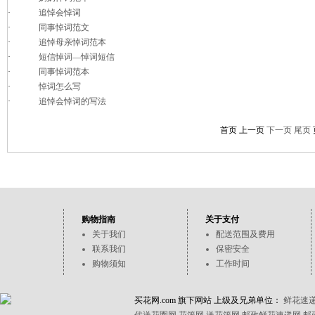
·
追悼会悼词
·
同事悼词范文
·
追悼母亲悼词范本
·
短信悼词—悼词短信
·
同事悼词范本
·
悼词怎么写
·
追悼会悼词的写法
首页 上一页
下一页
尾页
购物指南
关于支付
关于我们
配送范围及费用
联系我们
保密安全
购物须知
工作时间
买花网.com 旗下网站 上级及兄弟单位：
鲜花速