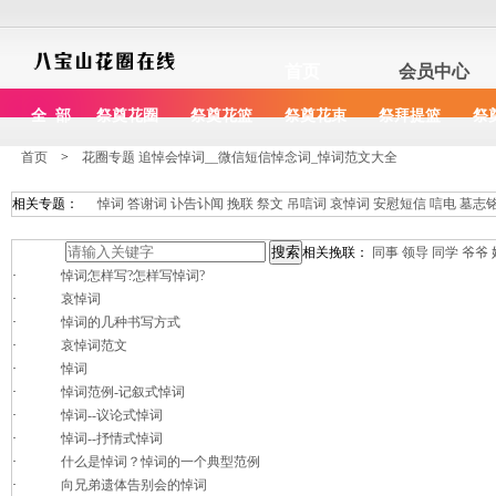
首页
会员中心
全 部
祭奠花圈
祭奠花篮
祭奠花束
祭拜提篮
祭
首页
>
花圈专题 追悼会悼词__微信短信悼念词_悼词范文大全
相关专题：
悼词
答谢词
讣告讣闻
挽联
祭文
吊唁词
哀悼词
安慰短信
唁电
墓志
相关挽联：
同事
领导
同学
爷爷
·
悼词怎样写?怎样写悼词?
·
哀悼词
·
悼词的几种书写方式
·
哀悼词范文
·
悼词
·
悼词范例-记叙式悼词
·
悼词--议论式悼词
·
悼词--抒情式悼词
·
什么是悼词？悼词的一个典型范例
·
向兄弟遗体告别会的悼词