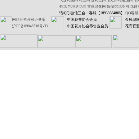
代送花圈网
花篮网
送花篮网
邮政鲜花速递网
邮
鲜花
异地送花网
立体绿化网
殡仪馆花圈网
花篮
话/QQ/微信三合一客服【18939884868】
QQ客服3:
网站经营许可证备案
中国花卉协会会员
金玫瑰
沪CP备09046518号-33
中国花卉协会零售业会员
花商联