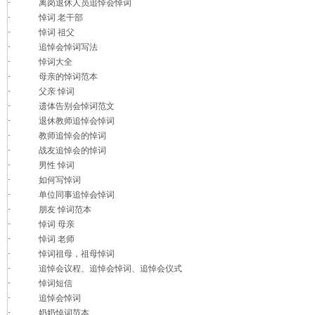
·
离岗退休人员追悼会悼词
·
悼词 老干部
·
悼词 祖父
·
追悼会悼词写法
·
悼词大全
·
母亲的悼词范本
·
父亲 悼词
·
遗体告别会悼词范文
·
退休教师追悼会悼词
·
教师追悼会的悼词
·
战友追悼会的悼词
·
男性 悼词
·
如何写悼词
·
单位同事追悼会悼词
·
朋友 悼词范本
·
悼词 母亲
·
悼词 老师
·
悼词祖母，祖母悼词
·
追悼会议程、追悼会悼词、追悼会仪式
·
悼词短信
·
追悼会悼词
·
奶奶悼词范本